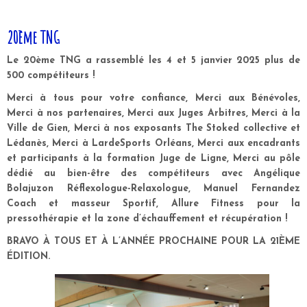
20ème TNG
Le 20ème TNG a rassemblé les 4 et 5 janvier 2025 plus de
500 compétiteurs !
Merci
à tous pour votre confiance, Merci aux
Bénévoles
,
Merci à nos
partenaires
, Merci aux
Juges Arbitres
, Merci à la
Ville de Gien
, Merci à nos exposants
The Stoked collective
et
Lédanès
, Merci à
LardeSports Orléans
, Merci aux
encadrants
et participants
à la formation
Juge de Ligne
, Merci au pôle
dédié au bien-être des compétiteurs avec
Angélique
Bolajuzon Réflexologue-Relaxologue
,
Manuel Fernandez
Coach et masseur Sportif
,
Allure Fitness
pour la
pressothérapie et la zone d’échauffement et récupération !
BRAVO À TOUS ET À L’ANNÉE PROCHAINE POUR LA 21ÈME
ÉDITION.