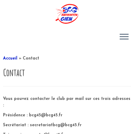
Passer
au
Accueil
»
Contact
contenu
Contact
Vous pouvez contacter le club par mail sur ces trois adresses
:
Présidence :
bcg45@bcg45.fr
Secrétariat :
secretariatbcg@bcg45.fr