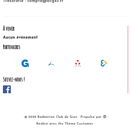
Trésorerie :
compta@bcg45.fr
À venir
Aucun évènement
Partenaires
Suivez-nous !
·
© 2026
Badminton Club de Gien
·
Propulsé par
·
Réalisé avec the
Thème Customizr
·